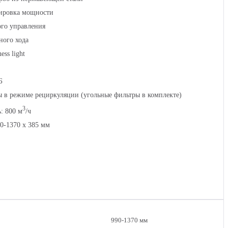
лировка мощности
ого управления
ного хода
ess light
Б
 в режиме рециркуляции (угольные фильтры в комплекте)
3
: 800 м
/ч
90-1370 х 385 мм
990-1370 мм