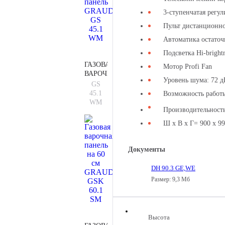
3-ступенчатая регу
Пульт дистанционн
Автоматика остаточ
Подсветка Hi-brightn
ГАЗОВАЯ
Мотор Profi Fan
ВАРОЧНАЯ
Уровень шума: 72 д
ПАНЕЛЬ
GS
GRAUDE
45.1
Возможность работы
GS
WM
Производительность
45.1
WM
Ш х В х Г= 900 х 9
Документы
DH 90.3 GE,WE
Размер: 9,3 Мб
Высота