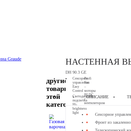
В ПРОДАЖЕ
НАСТЕННАЯ ВЫ
DH 90.3 GE
Сенсорное
Profi
другие
управление
Fan
Easy
–
товары
Control
моторы
этой
BLDC
Светодиодная
ОПИСАНИЕ
Т
с
подсветка
категории
вентилятором
Hi-
brightness
light
Сенсорное управлен
Фронт из закаленно
Телескопический ко