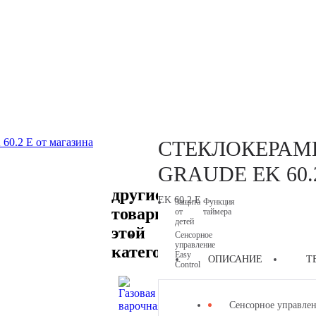
В ПРОДАЖЕ
СТЕКЛОКЕРАМ
GRAUDE EK 60.
другие
EK 60.2 E
Защита
Функция
товары
от
таймера
детей
этой
Сенсорное
управление
категории
Easy
ОПИСАНИЕ
Т
Control
Сенсорное управле