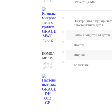
GRAUDE
30.0 C
Размер: 2,4 Мб
EK
30.0 C
Электроника с функцией о
/ выставлением даты
Замок с защитой от детей
Высота
КОМПАКТНАЯ
Ширина
МИКРОВОЛНОВАЯ
ПЕЧЬ
MWG
Коллекция
С
45.0 E
ГРИЛЕМ
GRAUDE
MWG
45.0 E