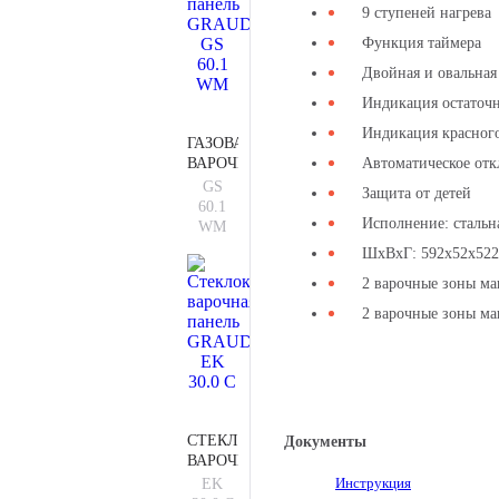
9 ступеней нагрева
Функция таймера
Двойная и овальная
Индикация остаточн
Индикация красного
ГАЗОВАЯ
ВАРОЧНАЯ
Автоматическое от
ПАНЕЛЬ
GS
Защита от детей
GRAUDE
60.1
GS
Исполнение: стальн
WM
60.1
ШхВхГ: 592х52х52
WM
2 варочные зоны ма
2 варочные зоны ма
СТЕКЛОКЕРАМИЧЕСКАЯ
Документы
ВАРОЧНАЯ
ПАНЕЛЬ
Инструкция
EK