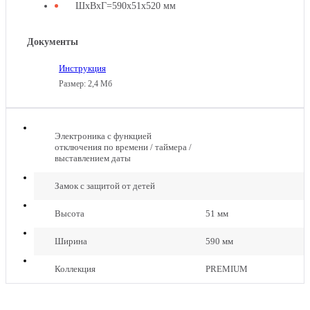
ШхВхГ=590x51х520 мм
Документы
ГАЗОВАЯ
Инструкция
ВАРОЧНАЯ
Размер: 2,4 Мб
ПАНЕЛЬ
GS
GRAUDE
60.1
GS
CM
60.1
Электроника с функцией
CM
отключения по времени / таймера /
выставлением даты
Замок с защитой от детей
Высота
51 мм
Ширина
590 мм
ГАЗОВАЯ
ВАРОЧНАЯ
Коллекция
PREMIUM
ПАНЕЛЬ
GS
GRAUDE
60.1
GS
W