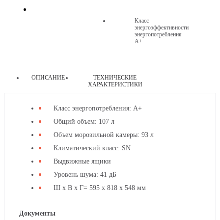
Класс
энергоэффективности
энергопотребления
A+
ОПИСАНИЕ
ТЕХНИЧЕСКИЕ
ХАРАКТЕРИСТИКИ
другие
Класс энергопотребления: А+
товары
Общий объем: 107 л
этой
Объем морозильной камеры: 93 л
категории
Климатический класс: SN
Выдвижные ящики
Уровень шума: 41 дБ
Ш х В х Г= 595 х 818 х 548 мм
Документы