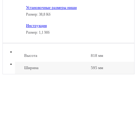
Установочные размеры ниши
ГАЗОВАЯ
Размер: 38,8 Кб
ВАРОЧНАЯ
ПАНЕЛЬ
Инструкция
GS
GRAUDE
60.1
Размер: 1,1 Мб
GS
W
60.1
W
Высота
818 мм
Ширина
595 мм
ГАЗОВАЯ
ВАРОЧНАЯ
ПАНЕЛЬ
GSK
НА
60.1
60
EM