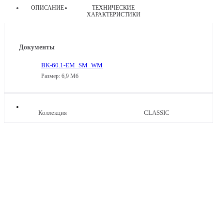
ОПИСАНИЕ
ТЕХНИЧЕСКИЕ
ХАРАКТЕРИСТИКИ
другие
товары
Документы
этой
BK-60.1-EM_SM_WM
категории
Размер: 6,9 Мб
Коллекция
CLASSIC
ГАЗОВАЯ
ВАРОЧНАЯ
ПАНЕЛЬ
GS
GRAUDE
45.1
GS
E
45.1