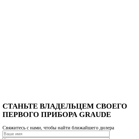
60.0
WE
WE
НАСТЕННАЯ
ВЫТЯЖКА
GRAUDE
DHP
DHP
50.0
50.0
EL
EL
СТАНЬТЕ ВЛАДЕЛЬЦЕМ СВОЕГО
ПЕРВОГО ПРИБОРА GRAUDE
Свяжитесь с нами, чтобы найти ближайшего дилера