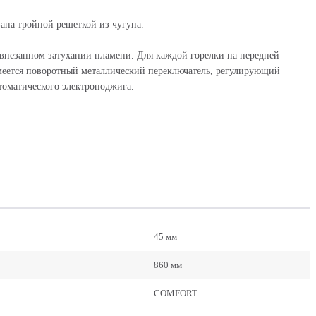
ана тройной решеткой из чугуна.
 внезапном затухании пламени. Для каждой горелки на передней
меется поворотный металлический переключатель, регулирующий
втоматического электроподжига.
45 мм
860 мм
COMFORT