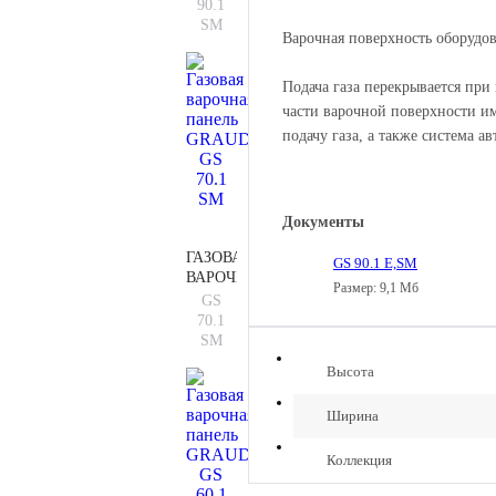
GRAUDE
90.1
GS
SM
Варочная поверхность оборудов
90.1
SM
Подача газа перекрывается при
части варочной поверхности и
подачу газа, а также система а
Документы
ГАЗОВАЯ
GS 90.1 E,SM
ВАРОЧНАЯ
Размер: 9,1 Мб
ПАНЕЛЬ
GS
GRAUDE
70.1
GS
SM
70.1
Высота
SM
Ширина
Коллекция