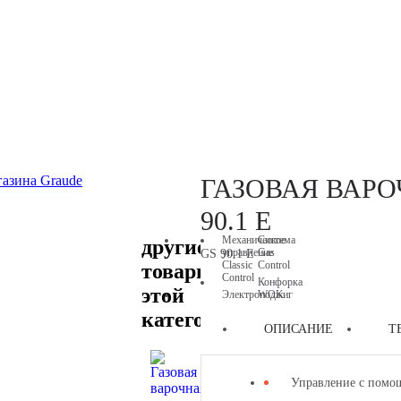
ВАРОЧНЫЕ ПАНЕЛИ
ГАЗОВАЯ ВАРО
90.1 E
Механическое
Система
другие
управление
Gas
GS 90.1 E
Classic
Control
товары
Control
Конфорка
этой
Электроподжиг
WOK
категории
ОПИСАНИЕ
Т
Управление с пом