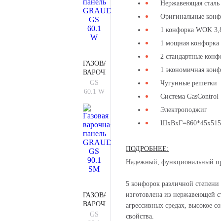
Нержавеющая сталь
Оригинальные кон
1 конфорка WOK 3,
1 мощная конфорка 
2 стандартные конф
ГАЗОВАЯ
1 экономичная конф
ВАРОЧНАЯ
ПАНЕЛЬ
GS
Чугунные решетки
GRAUDE
60.1 W
Система GasControl
GS
60.1 W
Электроподжиг
ШхВхГ=860*45х515
ПОДРОБНЕЕ:
Надежный, функциональный пр
5 конфорок различной степен
изготовлена из нержавеющей с
ГАЗОВАЯ
ВАРОЧНАЯ
агрессивных средах, высокое 
ПАНЕЛЬ
GS
свойства.