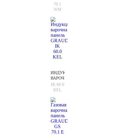
GRAUDE
70.1
GS
WM
70.1
WM
ИНДУКЦИОННАЯ
ВАРОЧНАЯ
ПАНЕЛЬ
IK 60.0
GRAUDE
KEL
IK 60.0
KEL