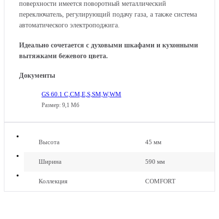
поверхности имеется поворотный металлический
переключатель, регулирующий подачу газа, а также система
автоматического электроподжига.
Идеально сочетается с духовыми шкафами и кухонными
вытяжками бежевого цвета.
ГАЗОВАЯ
Документы
ВАРОЧНАЯ
ПАНЕЛЬ
GS
GS 60.1 C,CM,E,S,SM,W,WM
GRAUDE
70.1
GS
SM
Размер: 9,1 Мб
70.1
SM
Высота
45 мм
Ширина
590 мм
Коллекция
COMFORT
ГАЗОВАЯ
ВАРОЧНАЯ
ПАНЕЛЬ
GS