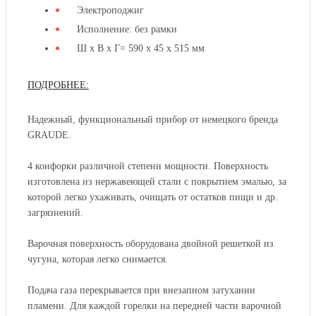
Электроподжиг
Исполнение: без рамки
ИНДУКЦИОННАЯ
ВАРОЧНАЯ
Ш х В х Г= 590 х 45 х 515 мм
ПАНЕЛЬ
IK
GRAUDE
60.1
ПОДРОБНЕЕ:
IK
KS
60.1
KS
Надежный, функциональный прибор от немецкого бренда
GRAUDE.
4 конфорки различной степени мощности. Поверхность
изготовлена из нержавеющей стали с покрытием эмалью, за
которой легко ухаживать, очищать от остатков пищи и др.
загрязнений.
ГАЗОВАЯ
ВАРОЧНАЯ
Варочная поверхность оборудована двойной решеткой из
ПАНЕЛЬ
GS
чугуна, которая легко снимается.
GRAUDE
70.1
GS
CM
70.1
Подача газа перекрывается при внезапном затухании
CM
пламени. Для каждой горелки на передней части варочной