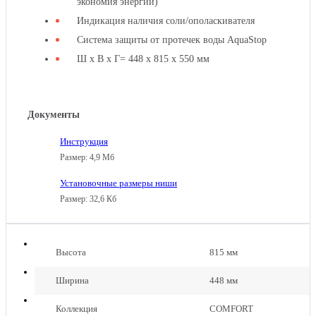
45.1
экономия энергии)
45.1
Индикация наличия соли/ополаскивателя
Система защиты от протечек воды AquaStop
Ш х В х Г= 448 х 815 х 550 мм
ПОСУДОМОЕЧНАЯ
Документы
МАШИНА
GRAUDE
VG
Инструкция
VG
45.0
Размер: 4,9 Мб
45.0
Установочные размеры ниши
Размер: 32,6 Кб
Высота
815 мм
ПОСУДОМОЕЧНАЯ
МАШИНА
Ширина
448 мм
GRAUDE
VG
VG
60.1
Коллекция
COMFORT
60.1