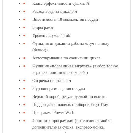
Класс эффективности сушки: А
Расход воды за цикл: 8 л
Вместимость: 10 комплектов посуды
8 программ
Уровень шума: 44 дБ
Функция индикации работы «Луч на полу
ПОСУДОМОЕЧНАЯ
(белый)»
МАШИНА
GRAUDE
Автооткрывание по окончании цикла
VG
VG
60.2
Функция «половинная загрузка» (выбор только
60.2
S
верхнего или нижнего короба)
S
Отсрочка старта: 24 ч
3 уровня размещения посуды
Верхний короб, регулируемый по высоте
Поддон для столовых приборов Ergo Tray
Программа Power Wash
ПОСУДОМОЕЧНАЯ
4 опции к программам (интенсивная мойка,
МАШИНА
GRAUDE
дополнительная сушка, экспресс-мойка,
VG
VG