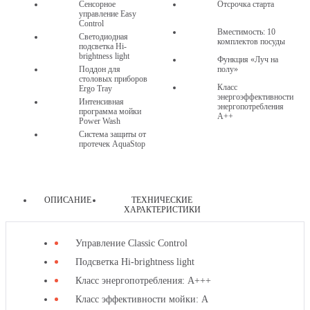
Сенсорное
Отсрочка старта
управление Easy
Control
Вместимость: 10
Светодиодная
комплектов посуды
подсветка Hi-
brightness light
Функция «Луч на
Поддон для
полу»
столовых приборов
Класс
Ergo Tray
энергоэффективности
Интенсивная
энергопотребления
программа мойки
A++
Power Wash
Система защиты от
протечек AquaStop
ОПИСАНИЕ
ТЕХНИЧЕСКИЕ
ХАРАКТЕРИСТИКИ
другие
Управление Classic Control
товары
Подсветка Hi-brightness light
этой
Класс энергопотребления: A+++
категории
Класс эффективности мойки: A