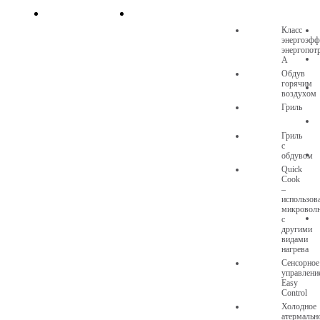
Класс
энергоэфф
энергопот
A
Обдув
горячим
воздухом
Гриль
Гриль
с
обдувом
Quick
Cook
–
использов
микровол
с
другими
видами
нагрева
Сенсорное
управлени
Easy
Control
Холодное
атермальн