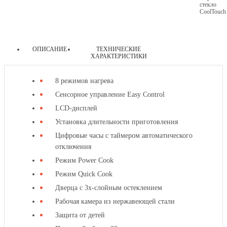
стекло
CoolTouch
ОПИСАНИЕ
ТЕХНИЧЕСКИЕ
ХАРАКТЕРИСТИКИ
другие
8 режимов нагрева
товары
Сенсорное управление Easy Control
этой
LCD-дисплей
категории
Установка длительности приготовления
Цифровые часы с таймером автоматического
отключения
Режим Power Cook
Режим Quick Cook
Дверца с 3х-слойным остеклением
Рабочая камера из нержавеющей стали
Защита от детей
КОМПАКТНАЯ