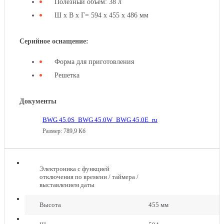
МИКРОВОЛНОВАЯ
Полезный объем: 38 л
ПЕЧЬ
MWGK
Ш х В х Г= 594 х 455 х 486 мм
GRAUDE
38.1
MWGK
EL
38.1
Серийное оснащение:
EL
Форма для приготовления
Решетка
Документы
ВСТРАИВАЕМАЯ
BWG 45.0S_BWG 45.0W_BWG 45.0E_ru
КОФЕМАШИНА
Размер: 789,9 Кб
GRAUDE
KV
KV
45.0
45.0
SE
SE
Электроника с функцией
отключения по времени / таймера /
выставлением даты
Высота
455 мм